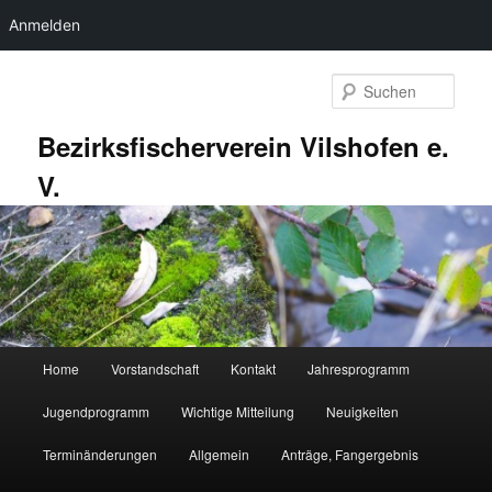
Anmelden
Zum
primären
Such
Inhalt
springen
Bezirksfischerverein Vilshofen e.
V.
Hauptmenü
Home
Vorstandschaft
Kontakt
Jahresprogramm
Jugendprogramm
Wichtige Mitteilung
Neuigkeiten
Terminänderungen
Allgemein
Anträge, Fangergebnis