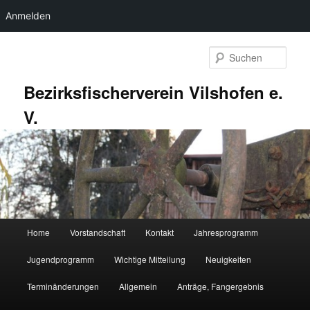
Anmelden
Zum
primären
Such
Inhalt
springen
Bezirksfischerverein Vilshofen e.
V.
Hauptmenü
Home
Vorstandschaft
Kontakt
Jahresprogramm
Jugendprogramm
Wichtige Mitteilung
Neuigkeiten
Terminänderungen
Allgemein
Anträge, Fangergebnis