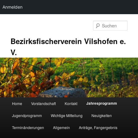
Anmelden
Zum
primären
Such
Inhalt
springen
Bezirksfischerverein Vilshofen e.
V.
Hauptmenü
Jahresprogramm
Home
Vorstandschaft
Kontakt
Jugendprogramm
Wichtige Mitteilung
Neuigkeiten
Terminänderungen
Allgemein
Anträge, Fangergebnis